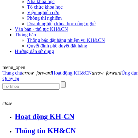
Nhà khoa học
Tổ chức khoa học
Viện nghiên cứu
Phòng thí nghiệm
Doanh nghiệp khoa học công nghệ
Văn bản - thủ tục KH&CN
Thông báo
Thông báo đặt hàng nhiệm vụ KH&CN
Quyết định phê duyệt đặt hàng
Hướng dẫn sử dụng
menu_open
Trang chủ
arrow_forward
Hoạt động KH&CN
arrow_forward
Ứng d
Quay lại
close
Hoạt động KH-CN
Thông tin KH&CN