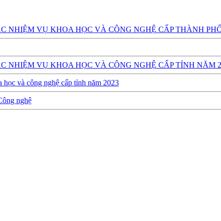
C NHIỆM VỤ KHOA HỌC VÀ CÔNG NGHỆ CẤP THÀNH PHỐ
C NHIỆM VỤ KHOA HỌC VÀ CÔNG NGHỆ CẤP TỈNH NĂM 2
a học và công nghệ cấp tỉnh năm 2023
 Công nghệ