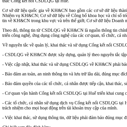
thác Cổng kết nối CSDLQG tại Huế.
Cơ sở dữ liệu quốc gia về KH&CN bao gồm các cơ sở dữ liệu thành
Nhiệm vụ KH&CN; Cơ sở dữ liệu về Công bố khoa học và chỉ số trí
tin về KH&CN trong khu vực và trên thế giới; Cơ sở dữ liệu Doanh n
Theo đó, thông tin từ CSDLQG về KH&CN là nguồn thông tin chính 
triển công nghệ, ứng dụng công nghệ của các cơ quan, tổ chức, cá nh
Về nguyên tắc về quản lý, khai thác và sử dụng Cổng kết nối CSDL
- CSDLQG về KH&CN được xây dựng, quản lý theo nguyên tắc tập trun
- Việc cập nhật, khai thác và sử dụng CSDLQG về KH&CN phải bảo đ
- Bảo đảm an toàn, an ninh thông tin và lưu trữ lâu dài, đúng mục đích
- Bảo đảm quyền của các tổ chức, cá nhân được tiếp cận, khai thá
- Cơ quan vận hành Cổng kết nối CSDLQG tại Huế triển khai cung cấp
- Các tổ chức, cá nhân sử dụng dịch vụ Cổng kết nối CSDLQG tại Huế
trách nhiệm cho mọi hoạt động trên tài khoản truy cập của mình.
- Việc khai thác, sử dụng thông tin, dữ liệu phải đảm bảo đúng mục đí