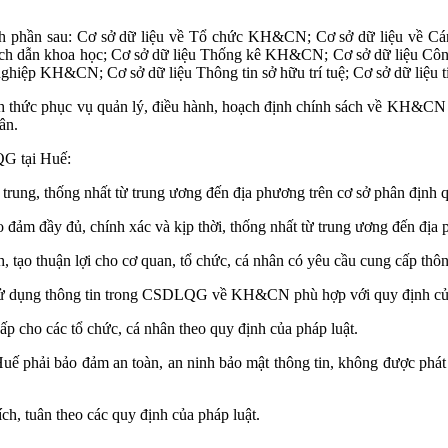
 phần sau: Cơ sở dữ liệu về Tổ chức KH&CN; Cơ sở dữ liệu về Cán 
ch dẫn khoa học; Cơ sở dữ liệu Thống kê KH&CN; Cơ sở dữ liệu Công
ghiệp KH&CN; Cơ sở dữ liệu Thông tin sở hữu trí tuệ; Cơ sở dữ liệu t
thức phục vụ quản lý, điều hành, hoạch định chính sách về KH&CN củ
ân.
QG tại Huế:
g, thống nhất từ trung ương đến địa phương trên cơ sở phân định quyề
ảm đầy đủ, chính xác và kịp thời, thống nhất từ trung ương đến địa 
, tạo thuận lợi cho cơ quan, tổ chức, cá nhân có yêu cầu cung cấp thông
c, sử dụng thông tin trong CSDLQG về KH&CN phù hợp với quy định của
 cho các tổ chức, cá nhân theo quy định của pháp luật.
 phải bảo đảm an toàn, an ninh bảo mật thông tin, không được phát tán
ch, tuân theo các quy định của pháp luật.