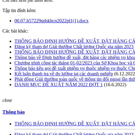
Chi biết xem file đính kèm:
Tập tin đính kèm:
00.07.h57229qdskhcn2022pl1(1).docx
Các bài khác:
THÔNG BÁO ĐỊNH HƯỚNG ĐỀ XUẤT, ĐẶT HÀNG CÁ
Đăng ký tham dự Giải thưởng Chất lượng Quốc gia năm 2023
THÔNG BÁO ĐỊNH HƯỚNG ĐỀ XUẤT, ĐẶT HÀNG CÁ
Thông báo về Định hướng đề xuất, đặt hàng các nhiệm vụ kho
Chương trình công tác tháng 01-02/2023 của Sở Khoa học và
Thông báo kêu gọi đề xuất nhiệm vụ thuộc nhiệm vụ thuộc C
Kết luận thanh tra về đo lường tại các doanh nghiệp
(6.12.2022
Phát động Giải thưởng toàn quốc về thông tin đối ngoại lần thứ
DANH MỤC ĐỀ XUẤT NĂM 2022 ĐỢT 1
(16.6.2022)
close
Thông báo
THÔNG BÁO ĐỊNH HƯỚNG ĐỀ XUẤT, ĐẶT HÀNG CÁ
Đăng ký tham dự Giải thưởng Chất lượng Quốc gia năm 2023