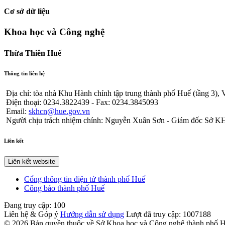
Cơ sở dữ liệu
Khoa học và Công nghệ
Thừa Thiên Huế
Thông tin liên hệ
Địa chỉ: tòa nhà Khu Hành chính tập trung thành phố Huế (tầng 3)
Điện thoại: 0234.3822439 - Fax: 0234.3845093
Email:
skhcn@hue.gov.vn
Người chịu trách nhiệm chính: Nguyễn Xuân Sơn - Giám đốc Sở
Liên kết
Liên kết website
Cổng thông tin điện tử thành phố Huế
Công báo thành phố Huế
Đang truy cập:
100
Liên hệ & Góp ý
Hướng dẫn sử dụng
Lượt đã truy cập:
1007188
© 2026 Bản quyền thuộc về Sở Khoa học và Công nghệ thành phố 