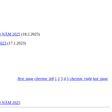
 NĂM 2025
(18.2.2025)
2023
(17.1.2023)
first_page
chevron_left
1
2
3
4
5
chevron_right
last_page
 NĂM 2025