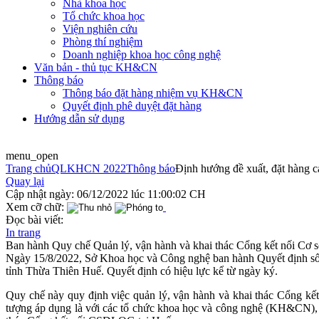
Nhà khoa học
Tổ chức khoa học
Viện nghiên cứu
Phòng thí nghiệm
Doanh nghiệp khoa học công nghệ
Văn bản - thủ tục KH&CN
Thông báo
Thông báo đặt hàng nhiệm vụ KH&CN
Quyết định phê duyệt đặt hàng
Hướng dẫn sử dụng
menu_open
Trang chủ
QLKHCN 2022
Thông báo
Định hướng đề xuất, đặt hàng
Quay lại
Cập nhật ngày: 06/12/2022 lúc 11:00:02 CH
Xem cỡ chữ:
Đọc bài viết:
In trang
Ban hành Quy chế Quản lý, vận hành và khai thác Cổng kết nối Cơ s
Ngày 15/8/2022, Sở Khoa học và Công nghệ ban hành Quyết định số
tỉnh Thừa Thiên Huế. Quyết định có hiệu lực kể từ ngày ký.
Quy chế này quy định việc quản lý, vận hành và khai thác Cổng kế
tượng áp dụng là với các tổ chức khoa học và công nghệ (KH&CN), nh