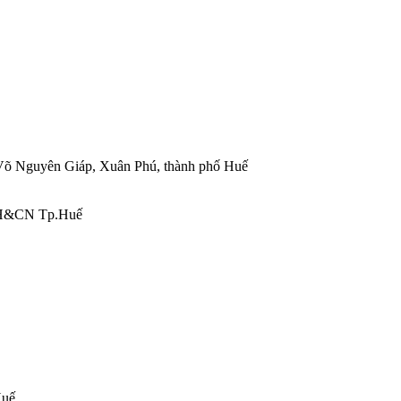
, Võ Nguyên Giáp, Xuân Phú, thành phố Huế
 KH&CN Tp.Huế
Huế