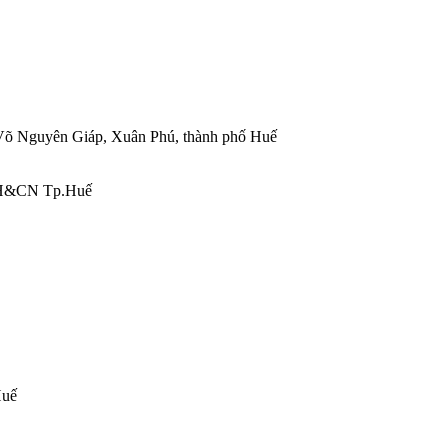
, Võ Nguyên Giáp, Xuân Phú, thành phố Huế
 KH&CN Tp.Huế
Huế