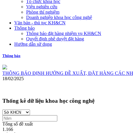
Tổ chức khoa học
Viện nghiên cứu
Phòng thí nghiệm
Doanh nghiệp khoa học công nghệ
Văn bản - thủ tục KH&CN
Thông báo
Thông báo đặt hàng nhiệm vụ KH&CN
Quyết định phê duyệt đặt hàng
Hướng dẫn sử dụng
Thông báo
THÔNG BÁO ĐỊNH HƯỚNG ĐỀ XUẤT, ĐẶT HÀNG CÁC NH
18/02/2025
Thống kê dữ liệu khoa học công nghệ
Tổng số đề xuất
1.166