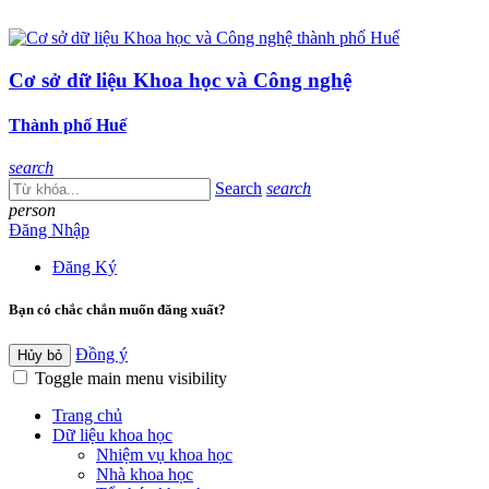
Cơ sở dữ liệu Khoa học và Công nghệ
Thành phố Huế
search
Search
search
person
Đăng Nhập
Đăng Ký
Bạn có chắc chắn muốn đăng xuất?
Đồng ý
Hủy bỏ
Toggle main menu visibility
Trang chủ
Dữ liệu khoa học
Nhiệm vụ khoa học
Nhà khoa học