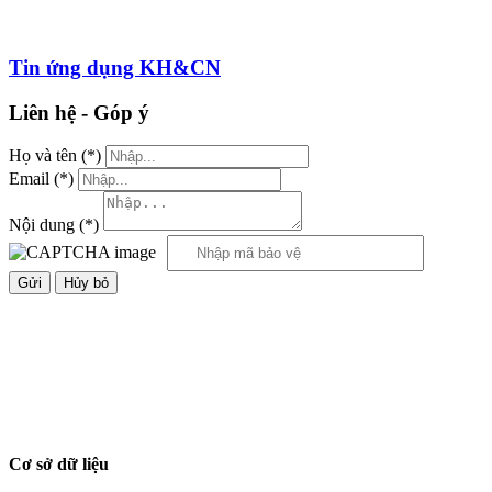
Tin ứng dụng KH&CN
Liên hệ - Góp ý
Họ và tên
(*)
Email
(*)
Nội dung
(*)
Hủy bỏ
Cơ sở dữ liệu