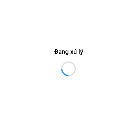
Tìm kiếm
Tất cả
Tổng số:
0
nhiệm vụ
Đang xử lý
Tổ
chứ
Mã số
Tên nhiệm vụ
STT
chủ
trì
Danh sách nhiệm vụ đề xuất
Liên hệ - Góp ý
Họ và tên
(*)
Email
(*)
Nội dung
(*)