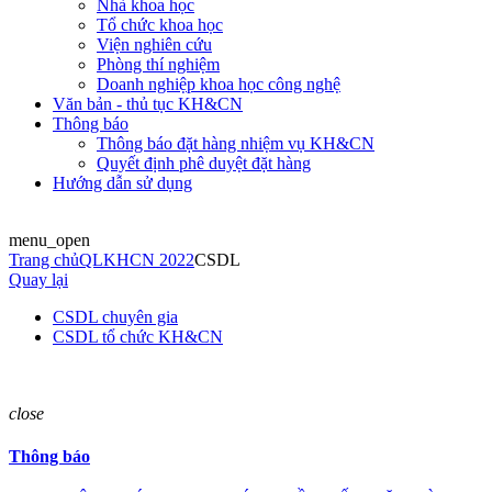
Nhà khoa học
Tổ chức khoa học
Viện nghiên cứu
Phòng thí nghiệm
Doanh nghiệp khoa học công nghệ
Văn bản - thủ tục KH&CN
Thông báo
Thông báo đặt hàng nhiệm vụ KH&CN
Quyết định phê duyệt đặt hàng
Hướng dẫn sử dụng
menu_open
Trang chủ
QLKHCN 2022
CSDL
Quay lại
CSDL chuyên gia
CSDL tổ chức KH&CN
close
Thông báo