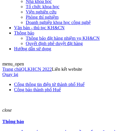
Nhà khoa học
Tổ chức khoa học
Viện nghiên cứu
Phòng thí nghiệm
Doanh nghiệp khoa học công nghệ
Văn bản - thủ tục KH&CN
Thông báo
Thông báo đặt hàng nhiệm vụ KH&CN
Quyết định phê duyệt đặt hàng
Hướng dẫn sử dụng
menu_open
Trang chủ
QLKHCN 2022
Liên kết website
Quay lại
Cổng thông tin điện tử thành phố Huế
Công báo thành phố Huế
close
Thông báo