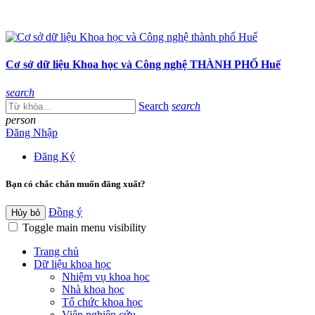
Cơ sở dữ liệu Khoa học và Công nghệ THÀNH PHỐ Huế
search
Search
search
person
Đăng Nhập
Đăng Ký
Bạn có chắc chắn muốn đăng xuất?
Đồng ý
Hủy bỏ
Toggle main menu visibility
Trang chủ
Dữ liệu khoa học
Nhiệm vụ khoa học
Nhà khoa học
Tổ chức khoa học
Viện nghiên cứu