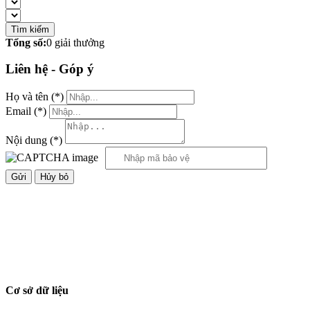
Tìm kiếm
Tổng số:
0
giải thưởng
Liên hệ - Góp ý
Họ và tên
(*)
Email
(*)
Nội dung
(*)
Hủy bỏ
Cơ sở dữ liệu