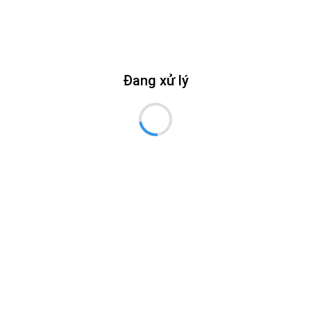
Đang xử lý
Năm
hức chủ trì
Lĩnh vực
Trạng thái